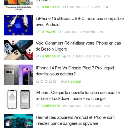
PAR
K.SIFEDDINE
16/06/2023 - 2 H 14 MIN
0
L’iPhone 15 utilisera USB-C, mais pas compatible
avec Android
PAR
B.YACINE
18/02/2023 - 3 H 00 MIN
0
Voici Comment Réinitialiser votre iPhone en cas
de Besoin Urgent
PAR
K.SIFEDDINE
26/10/2022 - 15 H 05 MIN
0
IPhone 14 Pro Vs Google Pixel 7 Pro, lequel
devriez-vous acheter?
PAR
B.YACINE
iPhone : Ce que la nouvelle fonction de sécurité
mobile « Lockdown mode » va changer
PAR
K.SIFEDDINE
07/07/2022 - 19 H 37 MIN
0
Hermit : les appareils Android et iPhone sont
infectés par ce dangereux spyware