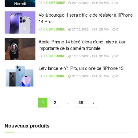
PAR
K.SIFEDDINE
28/06/2022 - 19 H 29 MIN
0
Voilà pourquoi il sera difficile de résister à l’iPhone
14 Pro
PAR
K.SIFEDDINE
27/06/2022 - 19 H 25 MIN
0
Apple iPhone 14 bénéficiera d’une mise à jour
importante de la caméra frontale
PAR
K.SIFEDDINE
13/06/2022 - 19 H 32 MIN
0
Letv lance le Y1 Pro, un clone de l’iPhone 13
PAR
K.SIFEDDINE
31/05/2022 - 19 H 51 MIN
0
1
2
…
36
Nouveaux produits