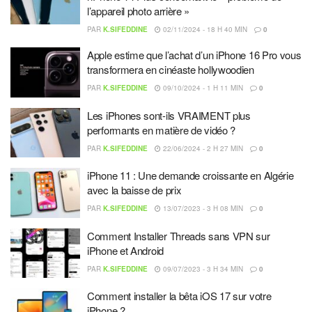
l’appareil photo arrière »
PAR
K.SIFEDDINE
02/11/2024 - 18 H 40 MIN
0
Apple estime que l’achat d’un iPhone 16 Pro vous
transformera en cinéaste hollywoodien
PAR
K.SIFEDDINE
09/10/2024 - 1 H 11 MIN
0
Les iPhones sont-ils VRAIMENT plus
performants en matière de vidéo ?
PAR
K.SIFEDDINE
22/06/2024 - 2 H 27 MIN
0
iPhone 11 : Une demande croissante en Algérie
avec la baisse de prix
PAR
K.SIFEDDINE
13/07/2023 - 3 H 08 MIN
0
Comment Installer Threads sans VPN sur
iPhone et Android
PAR
K.SIFEDDINE
09/07/2023 - 3 H 34 MIN
0
Comment installer la bêta iOS 17 sur votre
iPhone ?