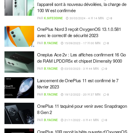
l’appareil sont à nouveau dévoilées, la charge de
100 W est confirmée
PAR
K.SIFEDDINE
30/03/2024 - 4 H 14 MIN
0
OnePlus Nord 3 reçoit OxygenOS 13.1.0.581
avec le correctif de sécurité 2023
PAR
B.YACINE
15/09/2023 - 17 H 00 MIN
0
Oneplus Ace 2v : Les affiches confirment 16 Go
de RAM LPDDR5x et chipset Dimensity 9000
PAR
B.YACINE
03/03/2023 - 3 H 44 MIN
0
Lancement de OnePlus 11 est confirmé le 7
février 2023
PAR
B.YACINE
19/12/2022 - 20 H 37 MIN
0
OnePlus 11 taquiné pour venir avec Snapdragon
8 Gen 2
PAR
B.YACINE
21/11/2022 - 0 H 41 MIN
0
OnePlus 10R reçoit la bêta ouverte d’OxygenOS