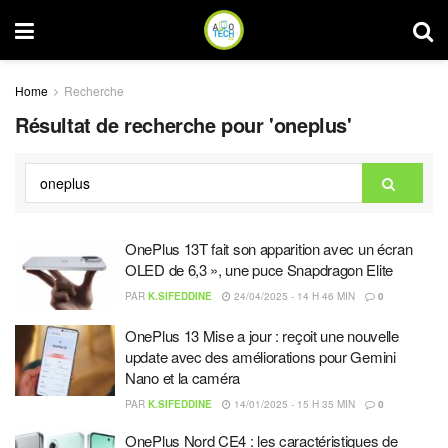
Home
Recherche
Résultat de recherche pour 'oneplus'
OnePlus 13T fait son apparition avec un écran
OLED de 6,3 », une puce Snapdragon Elite
PAR
K.SIFEDDINE
24/04/2025 - 14 H 46 MIN
0
OnePlus 13 Mise a jour : reçoit une nouvelle
update avec des améliorations pour Gemini
Nano et la caméra
PAR
K.SIFEDDINE
14/01/2025 - 15 H 35 MIN
0
OnePlus Nord CE4 : les caractéristiques de