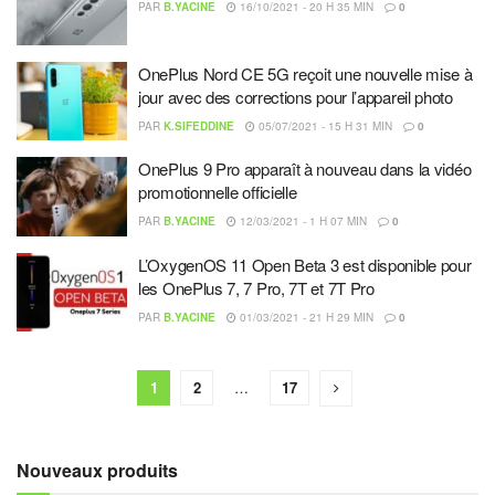
PAR
B.YACINE
16/10/2021 - 20 H 35 MIN
0
OnePlus Nord CE 5G reçoit une nouvelle mise à
jour avec des corrections pour l’appareil photo
PAR
K.SIFEDDINE
05/07/2021 - 15 H 31 MIN
0
OnePlus 9 Pro apparaît à nouveau dans la vidéo
promotionnelle officielle
PAR
B.YACINE
12/03/2021 - 1 H 07 MIN
0
L’OxygenOS 11 Open Beta 3 est disponible pour
les OnePlus 7, 7 Pro, 7T et 7T Pro
PAR
B.YACINE
01/03/2021 - 21 H 29 MIN
0
1
2
…
17
Nouveaux produits