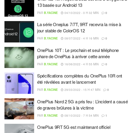
13 basée sur Android 13
PAR
B.YACINE
04/10/2022 - 0 H 32 MIN
0
La série Oneplus 7/7T, 9RT recevra la mise à
jour stable de ColorOS 12
PAR
B.YACINE
08/07/2022 - 4 H 16 MIN
0
OnePlus 10T : Le prochain et seul téléphone
phare de OnePlus à arriver cette année
PAR
B.YACINE
16/06/2022 - 4 H 55 MIN
0
Spécifications complètes du OnePlus 10R ont
été révélées avant le lancement
PAR
B.YACINE
29/03/2022 - 15 H 47 MIN
0
OnePlus Nord 2 5G a pris feu : L’incident a causé
de graves brûlures à la victime
PAR
B.YACINE
08/10/2022 - 7 H 54 MIN
1
OnePlus 9RT 5G est maintenant officiel