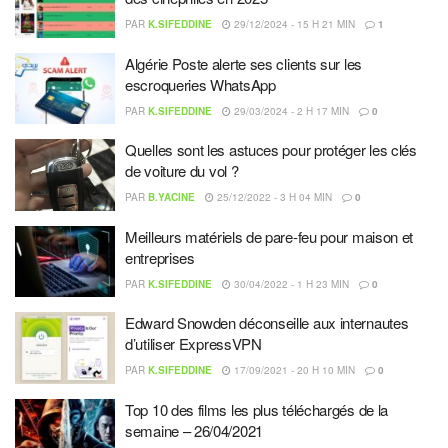
PAR
K.SIFEDDINE
29/12/2024 - 15 H 21 MIN
1
Algérie Poste alerte ses clients sur les
escroqueries WhatsApp
PAR
K.SIFEDDINE
29/03/2024 - 2 H 17 MIN
0
Quelles sont les astuces pour protéger les clés
de voiture du vol ?
PAR
B.YACINE
25/12/2022 - 3 H 04 MIN
0
Meilleurs matériels de pare-feu pour maison et
entreprises
PAR
K.SIFEDDINE
30/04/2022 - 1 H 23 MIN
0
Edward Snowden déconseille aux internautes
d’utiliser ExpressVPN
PAR
K.SIFEDDINE
17/09/2021 - 20 H 10 MIN
0
Top 10 des films les plus téléchargés de la
semaine – 26/04/2021