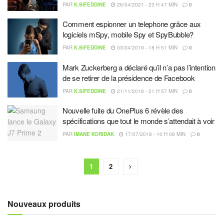
PAR
K.SIFEDDINE
26/04/2021 - 23 H 47 MIN
0
Comment espionner un telephone grâce aux
logiciels mSpy, mobile Spy et SpyBubble?
PAR
K.SIFEDDINE
03/04/2019 - 18 H 51 MIN
0
Mark Zuckerberg a déclaré qu’il n’a pas l’intention
de se retirer de la présidence de Facebook
PAR
K.SIFEDDINE
21/11/2018 - 21 H 57 MIN
0
Nouvelle fuite du OnePlus 6 révèle des
spécifications que tout le monde s’attendait à voir
PAR
IMANE KORIDAK
17/07/2018 - 10 H 08 MIN
0
1
2
Nouveaux produits