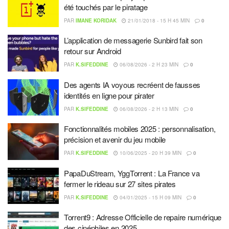
été touchés par le piratage
PAR
IMANE KORIDAK
21/01/2018 - 15 H 45 MIN
0
L’application de messagerie Sunbird fait son
retour sur Android
PAR
K.SIFEDDINE
06/08/2026 - 2 H 23 MIN
0
Des agents IA voyous recréent de fausses
identités en ligne pour pirater
PAR
K.SIFEDDINE
06/08/2026 - 2 H 13 MIN
0
Fonctionnalités mobiles 2025 : personnalisation,
précision et avenir du jeu mobile
PAR
K.SIFEDDINE
10/06/2025 - 20 H 39 MIN
0
PapaDuStream, YggTorrent : La France va
fermer le rideau sur 27 sites pirates
PAR
K.SIFEDDINE
04/01/2025 - 15 H 09 MIN
0
Torrent9 : Adresse Officielle de repaire numérique
des cinéphiles en 2025