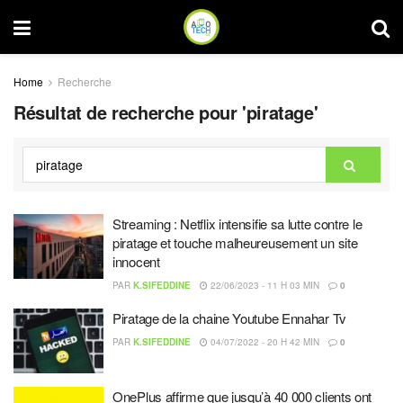
Home
Recherche
Résultat de recherche pour 'piratage'
Streaming : Netflix intensifie sa lutte contre le
piratage et touche malheureusement un site
innocent
PAR
K.SIFEDDINE
22/06/2023 - 11 H 03 MIN
0
Piratage de la chaine Youtube Ennahar Tv
PAR
K.SIFEDDINE
04/07/2022 - 20 H 42 MIN
0
OnePlus affirme que jusqu’à 40 000 clients ont