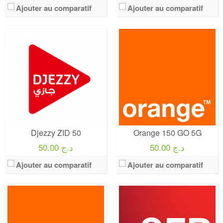
Ajouter au comparatif
Ajouter au comparatif
Operateur:
Orange
Operateur:
SFR
Forfait:
Orange internet 5G illimité
Forfait:
SFR 5G illimité
Prix:
80€/MOIS Pendant 12 mois puis 95€/mois Engagement 12 mois
Prix:
80 EURO Pendant 12 mois puis 95€/mois
Crédit:
illimité
Crédit:
illimité
Offre:
Engagement 12 mois / Multi-SIM : Jusqu'à 2 cartes SIM supplémentaires sur demande
Offre:
Engagement 12 mois
Internet:
internet 5G illimité
Internet:
internet 5G illimité
View Details →
View Details →
Djezzy ZID 50
Orange 150 GO 5G
50.00 د.ج
50.00 د.ج
Ajouter au comparatif
Ajouter au comparatif