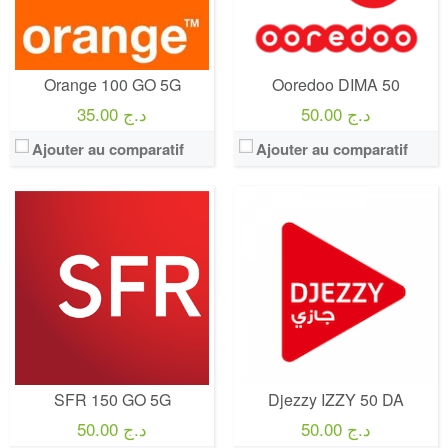
Offre:
Engagement 12 mois
Offre:
Prépayé - 1 Jours
Internet:
internet 5G 150 GO
Internet:
1 Giga
View Details →
View Details →
Orange 100 GO 5G
Ooredoo DIMA 50
50.00 د.ج
35.00 د.ج
Ajouter au comparatif
Ajouter au comparatif
Operateur:
Djezzy
Operateur:
Orange
Forfait:
ZID
Forfait:
Orange 150 GO 5G
Prix:
50 DA
Prix:
50€/MOIS Pendant 12 mois puis 65€/mois Engagement 12 mois
Crédit:
50 DA
Crédit:
illimité
Offre:
Prépayé - 1 Jours
Offre:
Engagement 12 mois / Multi-SIM : Jusqu'à 2 cartes SIM supplémentaires sur demande
Internet:
500 MO
Internet:
internet 5G 150 GO
View Details →
View Details →
SFR 150 GO 5G
Djezzy IZZY 50 DA
50.00 د.ج
50.00 د.ج