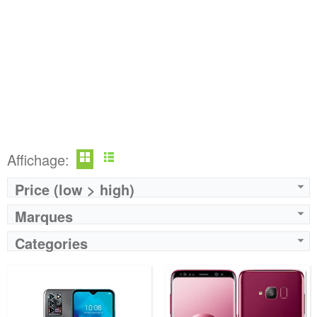
Affichage:
Price (low > high)
Marques
Categories
Operateur:
Bouygues Telecom B&YOU
Operateur:
FREE Mobile
Forfait:
B&YOU 130 Go 5G
Forfait:
FREE Mobile 150 Go 5G
Prix:
25€/MOIS