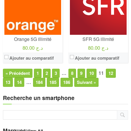
Orange 5G illimité
SFR 5G illimité
80.00 د.ج
80.00 د.ج
Ajouter au comparatif
Ajouter au comparatif
…
11
« Précédent
1
2
3
8
9
10
12
…
13
14
184
185
186
Suivant »
Recherche un smartphone
Marques
View All