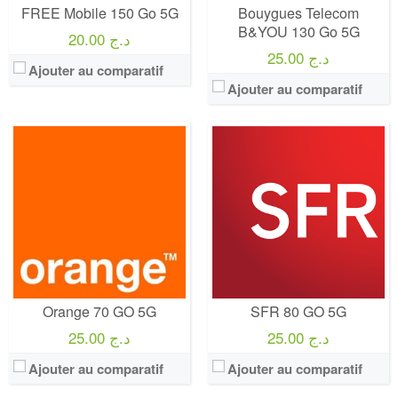
FREE Mobile 150 Go 5G
Bouygues Telecom
B&YOU 130 Go 5G
20.00 د.ج
25.00 د.ج
Ajouter au comparatif
Ajouter au comparatif
Operateur:
Djezzy
Operateur:
SFR
Forfait:
Internet
Forfait:
SFR 100 GO 5G
Prix:
30 DA
Prix:
35€/MOIS Pendant 12 mois puis 50€/mois Engagement 12 mois
Crédit:
0 DA
Crédit:
illimité
Offre:
Prépayé - 1 Jours
Offre:
Engagement 12 mois
Internet:
150 Mo + REMISE 50% à la 2éme souscription Pour 15 DA seulement
Internet:
internet 5G 100 GO
View Details →
View Details →
Orange 70 GO 5G
SFR 80 GO 5G
25.00 د.ج
25.00 د.ج
Ajouter au comparatif
Ajouter au comparatif