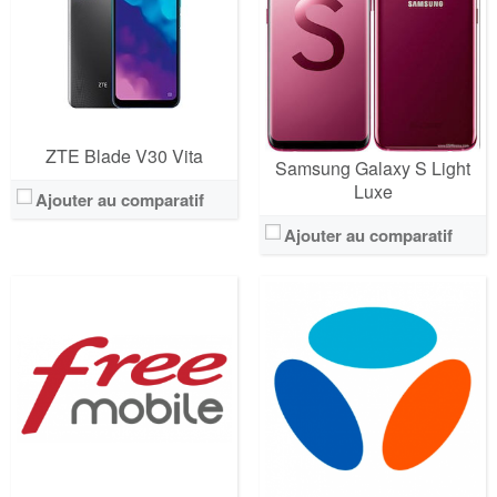
Prix:
20€/MOIS - 15.99€/mois pour les abonnés Freebox
Crédit:
illimité
Crédit:
illimité
Offre:
SANS ENGAGEMENT
Offre:
SANS ENGAGEMENT
Internet:
internet 5G 130 GO
Internet:
internet 5G 150 GO
View Details →
View Details →
ZTE Blade V30 Vita
Samsung Galaxy S Light
Luxe
Ajouter au comparatif
Ajouter au comparatif
Operateur:
Orange
Operateur:
SFR
Forfait:
Orange 70 GO 5G
Forfait:
SFR 80 GO 5G
Prix:
25€/MOIS Pendant 12 mois puis 40€/mois Engagement 12 mois
Prix:
25€/MOIS Pendant 12 mois puis 40€/mois Engagement 12 mois
Crédit:
illimité
Crédit:
illimité
Offre:
Engagement 12 mois
Offre:
Engagement 12 mois
Internet:
internet 5G 70 GO
Internet:
internet 5G 80 GO
View Details →
View Details →