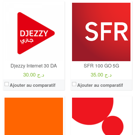
Operateur:
Orange
Operateur:
Ooredoo
Forfait:
Orange 100 GO 5G
Forfait:
Ooredoo DIMA 50
Prix:
35€/MOIS Pendant 12 mois puis 50€/mois Engagement 12 mois
Prix:
50 DA
Crédit:
illimité
Crédit:
0 DA
Offre:
Engagement 12 mois
Offre:
Prépayé - 12 Heures -
Internet:
internet 5G 100 GO
Internet:
50 MO
View Details →
View Details →
Djezzy Internet 30 DA
SFR 100 GO 5G
35.00 د.ج
30.00 د.ج
Ajouter au comparatif
Ajouter au comparatif
Operateur:
SFR
Operateur:
Djezzy
Forfait:
SFR 150 GO 5G
Forfait:
IZZY
Prix:
50€/MOIS Pendant 12 mois puis 65€/mois Engagement 12 mois
Prix:
50 DA
Crédit:
illimité
Crédit:
0 DA