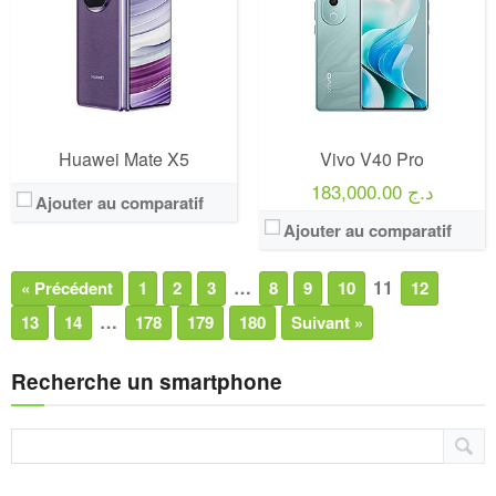
Huawei Mate X5
Vivo V40 Pro
183,000.00 د.ج
Ajouter au comparatif
Ajouter au comparatif
…
11
« Précédent
1
2
3
8
9
10
12
…
13
14
178
179
180
Suivant »
Recherche un smartphone