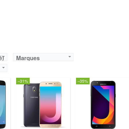
é)
Marques
–31%
–35%