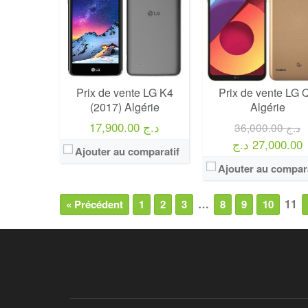
Prix de vente LG K4
Prix de vente LG 
(2017) Algérie
Algérie
17,900.00 د.ج
36,000.00 د.ج
27,000.00 د.ج
Ajouter au comparatif
Ajouter au compara
…
11
« Précédent
1
2
3
8
9
10