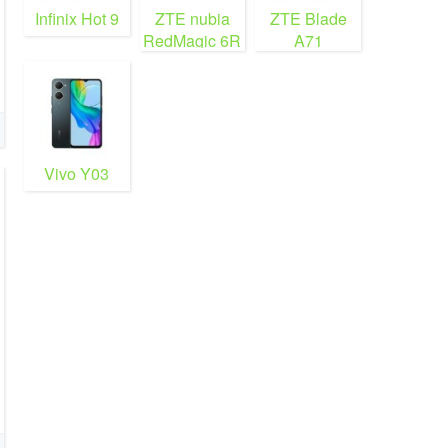
Infinix Hot 9
ZTE nubia
ZTE Blade
RedMagic 6R
A71
Vivo Y03