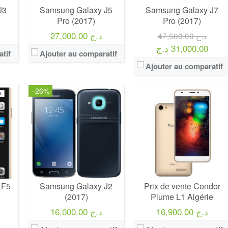
J3
Samsung Galaxy J5
Samsung Galaxy J7
Pro (2017)
Pro (2017)
27,000.00 د.ج
47,500.00 د.ج
31,000.00 د.ج
tif
Ajouter au comparatif
Ajouter au comparatif
–26%
 F5
Samsung Galaxy J2
Prix de vente Condor
(2017)
Plume L1 Algérie
16,900.00 د.ج
16,000.00 د.ج