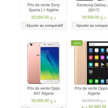
Prix de vente Sony
Samsung Galaxy 
Xperia L1 Algérie
(2017)
18,500.00 د.ج
22,000.00 د.ج
Ajouter au comparatif
Ajouter au compara
–34%
Prix de vente Oppo
Prix de vente Oppo
A57 Algerie
Algérie
39,900.00 د.ج
65,000.00 د.ج
42,900.00 د.ج