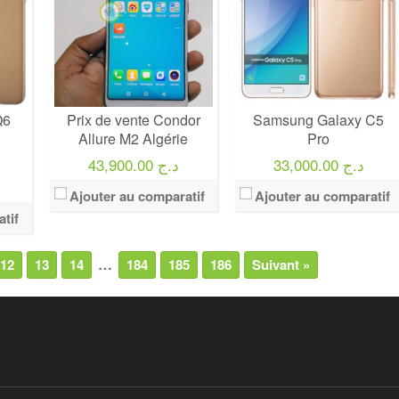
Q6
Prix de vente Condor
Samsung Galaxy C5
Allure M2 Algérie
Pro
33,000.00 د.ج
43,900.00 د.ج
Ajouter au comparatif
Ajouter au comparatif
tif
…
12
13
14
184
185
186
Suivant »