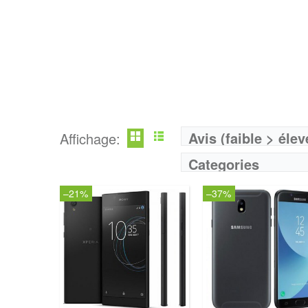
Avis (faible > élev
Affichage:
Categories
–21%
–37%