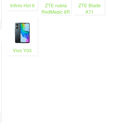
Infinix Hot 9
ZTE nubia
ZTE Blade
RedMagic 6R
A71
Vivo Y03