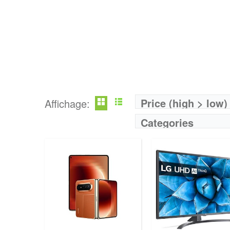
Prix:
75000
Définition:
UHD TV
View Details →
Price (high > low)
Affichage:
Categories
Marque:
LG
Prix:
75000
Définition:
UHD TV
View Details →