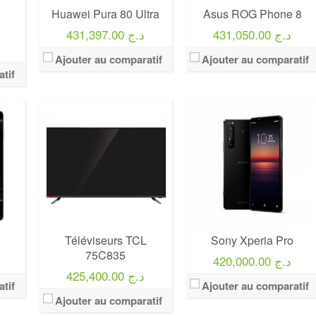
Huawei Pura 80 Ultra
Asus ROG Phone 8
431,050.00 د.ج
431,397.00 د.ج
Ajouter au comparatif
Ajouter au comparatif
tif
6
Téléviseurs TCL
Sony Xperia Pro
75C835
420,000.00 د.ج
425,400.00 د.ج
tif
Ajouter au comparatif
Ajouter au comparatif