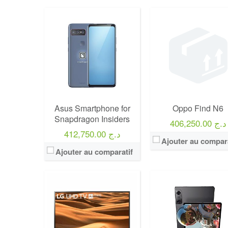
Marque:
LG
Prix:
75000
Définition:
UHD TV
View Details →
Asus Smartphone for
Oppo Find N6
Snapdragon Insiders
406,250.00 د.ج
412,750.00 د.ج
Ajouter au compara
Ajouter au comparatif