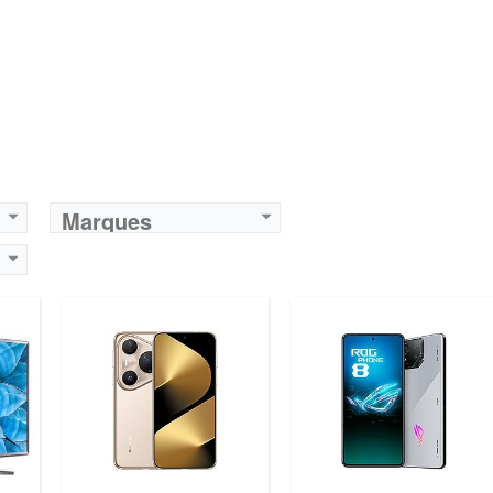
Marques
Marque:
TCL
Prix:
425400
Définition:
4K UHD
View Details →