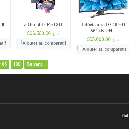
II
ZTE nubia Pad 3D
Téléviseurs LG OLED
55″ 4K UHD
396,500.00 د.ج
395,000.00 د.ج
tif
Ajouter au comparatif
Ajouter au comparatif
185
186
Suivant »
Qui