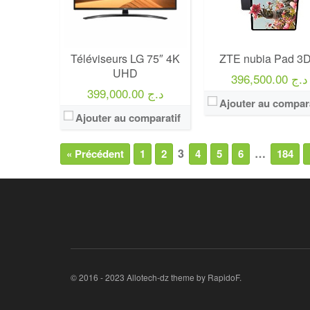
Téléviseurs LG 75″ 4K
ZTE nubia Pad 3D 
UHD
396,500.00 د.ج
399,000.00 د.ج
Ajouter au compara
Ajouter au comparatif
3
…
« Précédent
1
2
4
5
6
184
© 2016 - 2023 Allotech-dz theme by RapidoF.