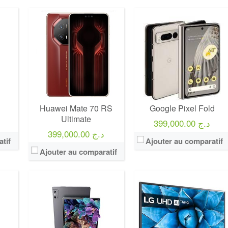
Marque:
LG
Prix:
75000
Définition:
UHD TV
View Details →
Huawei Mate 70 RS
Google Pixel Fold
Ultimate
399,000.00 د.ج
399,000.00 د.ج
tif
Ajouter au comparatif
Ajouter au comparatif