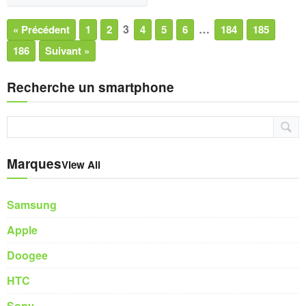
3
…
« Précédent
1
2
4
5
6
184
185
186
Suivant »
Recherche un smartphone
Marques
View All
Samsung
Apple
Doogee
HTC
Sony