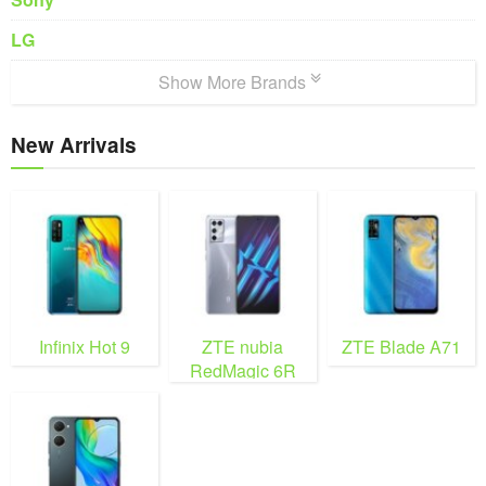
LG
Show More Brands
New Arrivals
Infinix Hot 9
ZTE nubia
ZTE Blade A71
RedMagic 6R