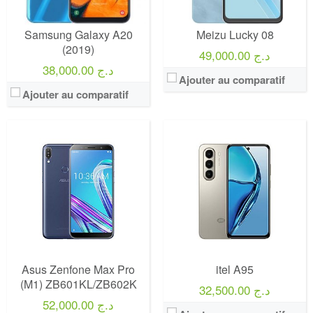
Samsung Galaxy A20
Meizu Lucky 08
(2019)
49,000.00 د.ج
38,000.00 د.ج
Ajouter au comparatif
Ajouter au comparatif
Asus Zenfone Max Pro
itel A95
(M1) ZB601KL/ZB602K
32,500.00 د.ج
52,000.00 د.ج