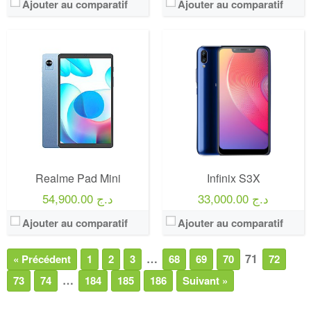
Ajouter au comparatif
Ajouter au comparatif
Realme Pad Mini
Infinix S3X
33,000.00 د.ج
54,900.00 د.ج
Ajouter au comparatif
Ajouter au comparatif
…
71
« Précédent
1
2
3
68
69
70
72
…
73
74
184
185
186
Suivant »