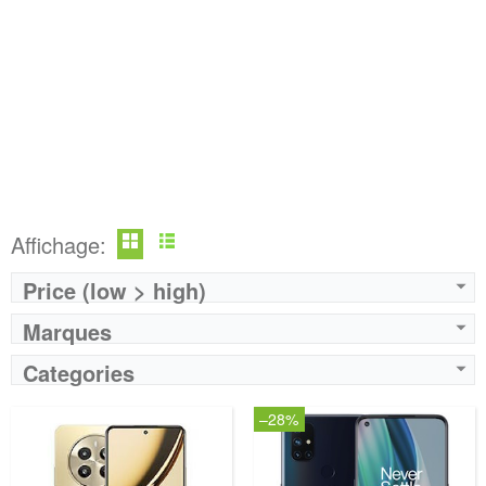
Affichage:
Price (low > high)
Marques
Categories
–28%
Marque:
LG
Prix:
75000