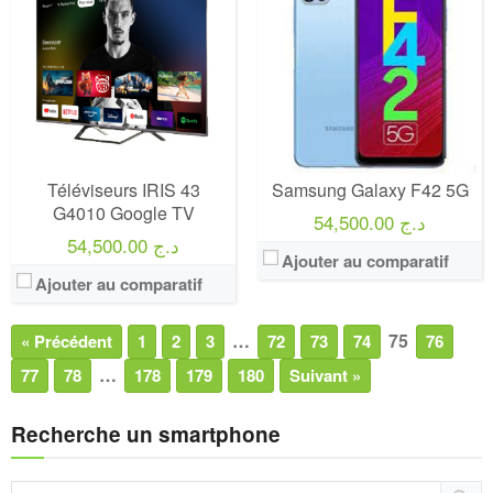
Téléviseurs IRIS 43
Samsung Galaxy F42 5G
G4010 Google TV
54,500.00 د.ج
54,500.00 د.ج
Ajouter au comparatif
Ajouter au comparatif
…
75
« Précédent
1
2
3
72
73
74
76
…
77
78
178
179
180
Suivant »
Recherche un smartphone