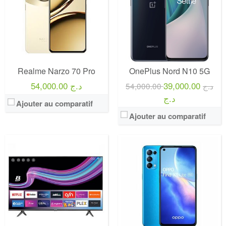
Définition:
UHD TV
View Details →
Realme Narzo 70 Pro
OnePlus Nord N10 5G
54,000.00 د.ج
39,000.00
54,000.00 د.ج
د.ج
Ajouter au comparatif
Ajouter au comparatif