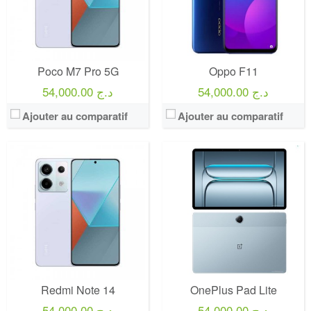
Poco M7 Pro 5G
Oppo F11
54,000.00 د.ج
54,000.00 د.ج
Ajouter au comparatif
Ajouter au comparatif
Marque:
Condor
Marque:
LG
Prix:
54000
Prix:
75000
Définition:
FULLHD
Définition:
UHD TV
View Details →
View Details →
Redmi Note 14
OnePlus Pad Lite
54,000.00 د.ج
54,000.00 د.ج