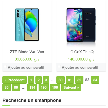
ZTE Blade V40 Vita
LG G8X ThinQ
140,000.00 د.ج
39,650.00 د.ج
Ajouter au comparatif
Ajouter au comparatif
…
83
« Précédent
1
2
3
80
81
82
84
…
85
86
194
195
196
Suivant »
Recherche un smartphone