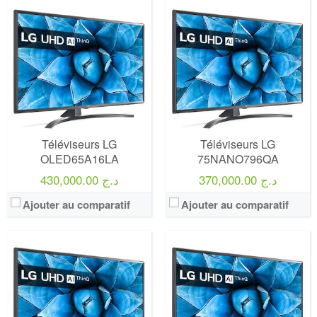
Marque:
LG
Marque:
LG
Prix:
75000
Prix:
75000
Définition:
UHD TV
Définition:
UHD TV
View Details →
View Details →
Téléviseurs LG
Téléviseurs LG
OLED65A16LA
75NANO796QA
370,000.00 د.ج
430,000.00 د.ج
Ajouter au comparatif
Ajouter au comparatif
Marque:
LG
Marque:
LG
Prix:
75000
Prix:
75000
Définition:
UHD TV
Définition:
UHD TV
View Details →
View Details →