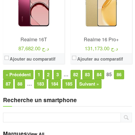
Realme 16T
Realme 16 Pro+
131,173.00 د.ج
87,682.00 د.ج
Ajouter au comparatif
Ajouter au comparatif
…
85
« Précédent
1
2
3
82
83
84
86
…
87
88
183
184
185
Suivant »
Recherche un smartphone
Marques
View All