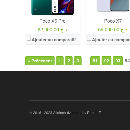
Poco X5 Pro
Poco X7
59,000.00 د.ج
62,000.00 د.ج
Ajouter au comparatif
Ajouter au compara
…
94
« Précédent
1
2
3
91
92
93
© 2016 - 2023 Allotech-dz theme by RapidoF.