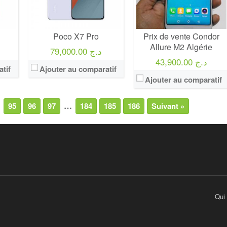
Poco X7 Pro
Prix de vente Condor
Allure M2 Algérie
79,000.00 د.ج
43,900.00 د.ج
tif
Ajouter au comparatif
Ajouter au comparatif
…
95
96
97
184
185
186
Suivant »
Qui