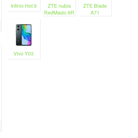
Infinix Hot 9
ZTE nubia
ZTE Blade
RedMagic 6R
A71
Vivo Y03