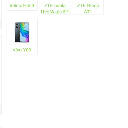
Infinix Hot 9
ZTE nubia
ZTE Blade
RedMagic 6R
A71
Vivo Y03