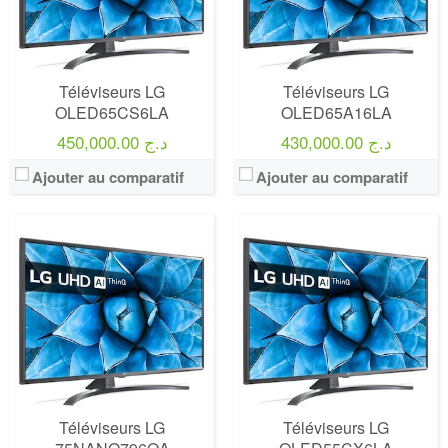
Téléviseurs LG
Téléviseurs LG
OLED65CS6LA
OLED65A16LA
430,000.00 د.ج
450,000.00 د.ج
Ajouter au comparatif
Ajouter au comparatif
Marque:
LG
Marque:
LG
Prix:
75000
Prix:
75000
Définition:
UHD TV
Définition:
UHD TV
View Details →
View Details →
Téléviseurs LG
Téléviseurs LG