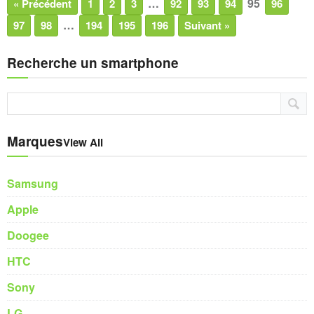
…
95
« Précédent
1
2
3
92
93
94
96
…
97
98
194
195
196
Suivant »
Recherche un smartphone
Marques
View All
Samsung
Apple
Doogee
HTC
Sony
LG