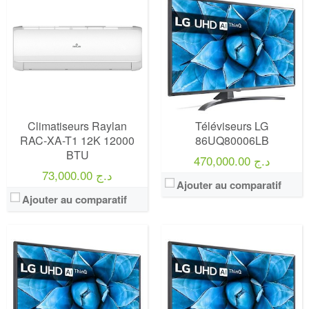
Marque:
LG
Marque:
LG
Prix:
75000
Prix:
75000
Définition:
UHD TV
Définition:
UHD TV
View Details →
View Details →
Climatiseurs Raylan
Téléviseurs LG
RAC-XA-T1 12K 12000
86UQ80006LB
BTU
470,000.00 د.ج
73,000.00 د.ج
Ajouter au comparatif
Ajouter au comparatif
Marque:
LG
Marque:
LG
Prix:
75000
Prix:
75000
Définition:
UHD TV
Définition:
UHD TV
View Details →
View Details →