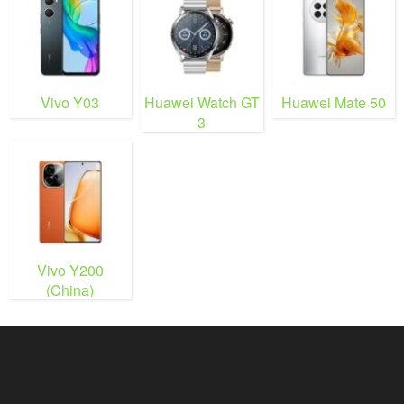
Vivo Y03
Huawei Watch GT
Huawei Mate 50
3
Vivo Y200
(China)