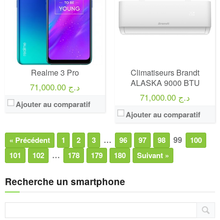
Realme 3 Pro
Climatiseurs Brandt
ALASKA 9000 BTU
71,000.00 د.ج
71,000.00 د.ج
Ajouter au comparatif
Ajouter au comparatif
…
99
« Précédent
1
2
3
96
97
98
100
…
101
102
178
179
180
Suivant »
Recherche un smartphone