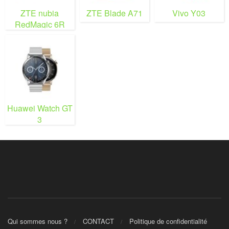
ZTE nubia
ZTE Blade A71
Vivo Y03
RedMagic 6R
Huawei Watch GT
3
Qui sommes nous ?
CONTACT
Politique de confidentialité