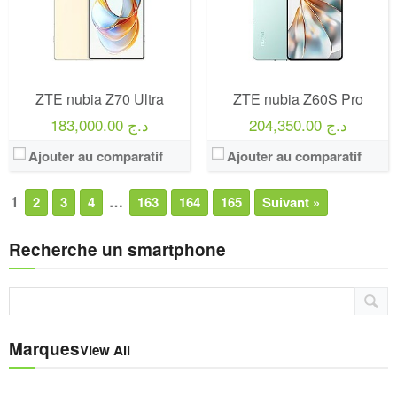
ZTE nubia Z70 Ultra
ZTE nubia Z60S Pro
204,350.00 د.ج
183,000.00 د.ج
Ajouter au comparatif
Ajouter au comparatif
1
…
2
3
4
163
164
165
Suivant »
Recherche un smartphone
Marques
View All