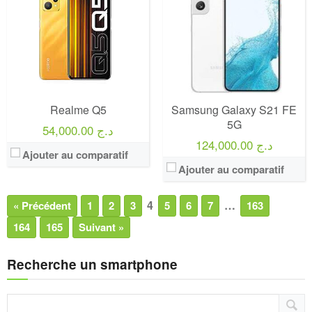
Realme Q5
Samsung Galaxy S21 FE
5G
54,000.00 د.ج
124,000.00 د.ج
Ajouter au comparatif
Ajouter au comparatif
4
…
« Précédent
1
2
3
5
6
7
163
164
165
Suivant »
Recherche un smartphone