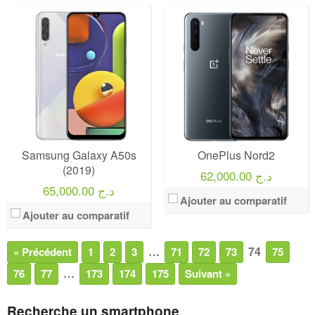
Samsung Galaxy A50s
OnePlus Nord2
(2019)
62,000.00 د.ج
65,000.00 د.ج
Ajouter au comparatif
Ajouter au comparatif
…
74
« Précédent
1
2
3
71
72
73
75
…
76
77
173
174
175
Suivant »
Recherche un smartphone