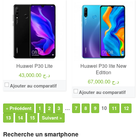
Huawei P30 Lite
Huawei P30 lite New
Edition
43,000.00 د.ج
67,000.00 د.ج
Ajouter au comparatif
Ajouter au comparatif
…
10
« Précédent
1
2
3
7
8
9
11
12
13
14
15
Suivant »
Recherche un smartphone