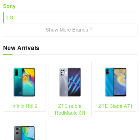
Sony
LG
Show More Brands
New Arrivals
Infinix Hot 9
ZTE nubia
ZTE Blade A71
RedMagic 6R