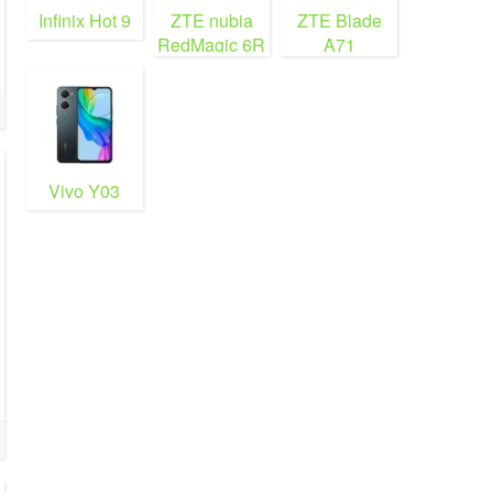
Infinix Hot 9
ZTE nubia
ZTE Blade
RedMagic 6R
A71
Vivo Y03