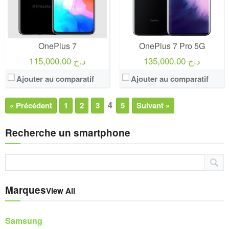
OnePlus 7
OnePlus 7 Pro 5G
135,000.00 د.ج
115,000.00 د.ج
Ajouter au comparatif
Ajouter au comparatif
4
« Précédent
1
2
3
5
Suivant »
Recherche un smartphone
Marques
View All
Samsung