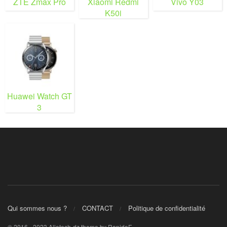
ZTE Zmax Pro
Xiaomi Redmi
Vivo Y03
K50i
Huawei Watch GT
3
Qui sommes nous ?
CONTACT
Politique de confidentialité
© 2016 - 2023 Allotech-dz theme by RapidoF.