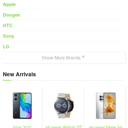
Apple
Doogee
HTC
Sony
LG
Show More Brands
New Arrivals
Vivo Y03
Huawei Watch GT
Huawei Mate 50