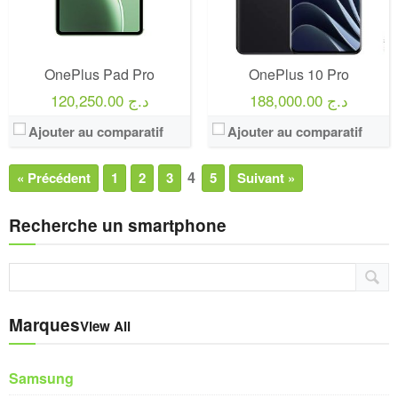
OnePlus Pad Pro
OnePlus 10 Pro
188,000.00 د.ج
120,250.00 د.ج
Ajouter au comparatif
Ajouter au comparatif
4
« Précédent
1
2
3
5
Suivant »
Recherche un smartphone
Marques
View All
Samsung