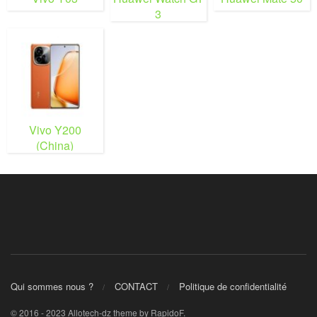
3
Vivo Y200
(China)
Qui sommes nous ?
CONTACT
Politique de confidentialité
© 2016 - 2023 Allotech-dz theme by RapidoF.