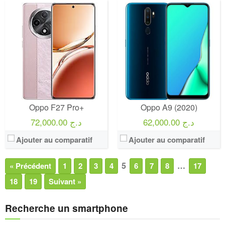
Oppo F27 Pro+
Oppo A9 (2020)
62,000.00 د.ج
72,000.00 د.ج
Ajouter au comparatif
Ajouter au comparatif
5
…
« Précédent
1
2
3
4
6
7
8
17
18
19
Suivant »
Recherche un smartphone