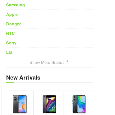
Samsung
Apple
Doogee
HTC
Sony
LG
Show More Brands
New Arrivals