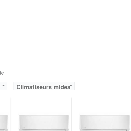
ie
Climatiseurs midea
Algérie - Achat et
Prix Algérie