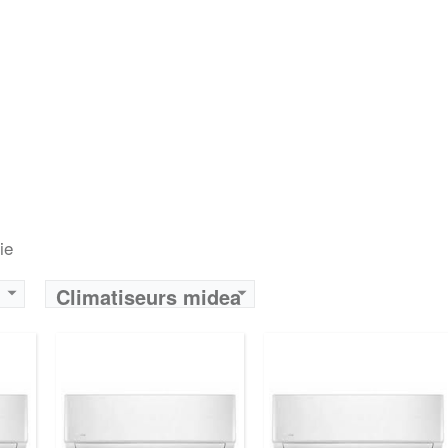
ie
Climatiseurs midea
Algérie - Achat et
Prix Algérie