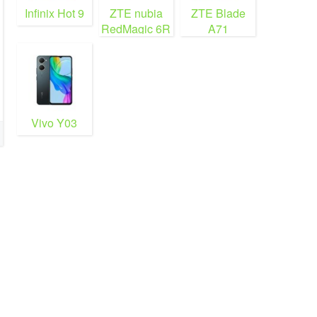
Infinix Hot 9
ZTE nubia
ZTE Blade
RedMagic 6R
A71
Vivo Y03