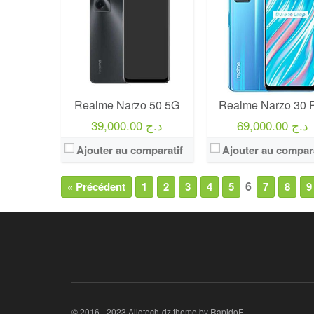
Realme Narzo 50 5G
Realme Narzo 30 
69,000.00 د.ج
39,000.00 د.ج
Ajouter au comparatif
Ajouter au compara
6
« Précédent
1
2
3
4
5
7
8
9
© 2016 - 2023 Allotech-dz theme by RapidoF.