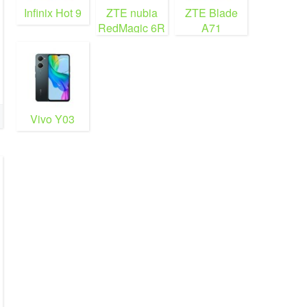
Infinix Hot 9
ZTE nubia
ZTE Blade
RedMagic 6R
A71
Vivo Y03