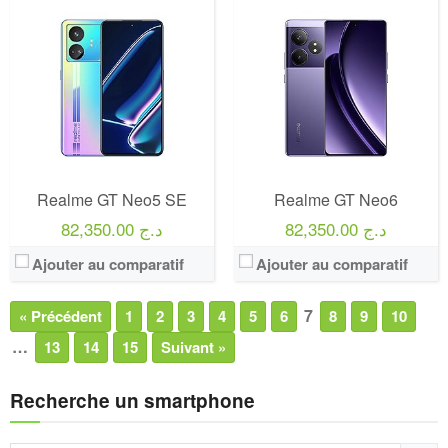
Realme GT Neo5 SE
Realme GT Neo6
82,350.00 د.ج
82,350.00 د.ج
Ajouter au comparatif
Ajouter au comparatif
7
« Précédent
1
2
3
4
5
6
8
9
10
…
13
14
15
Suivant »
Recherche un smartphone