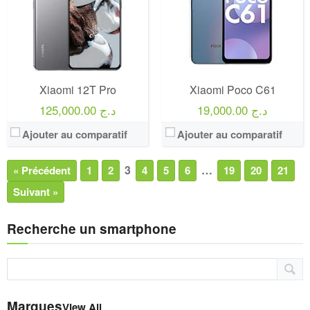
Xiaomi 12T Pro
Xiaomi Poco C61
19,000.00 د.ج
125,000.00 د.ج
Ajouter au comparatif
Ajouter au comparatif
3
…
« Précédent
1
2
4
5
6
19
20
21
Suivant »
Recherche un smartphone
Marques
View All