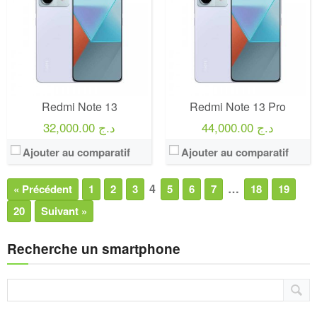
Redmi Note 13
Redmi Note 13 Pro
44,000.00 د.ج
32,000.00 د.ج
Ajouter au comparatif
Ajouter au comparatif
4
…
« Précédent
1
2
3
5
6
7
18
19
20
Suivant »
Recherche un smartphone