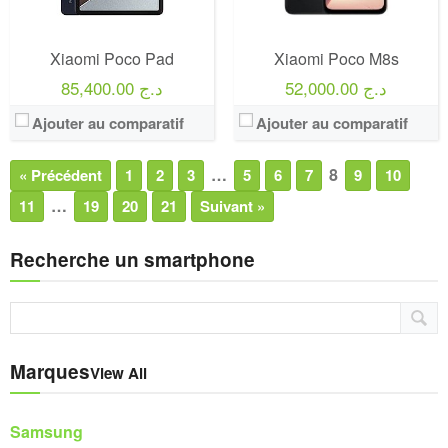
Xiaomi Poco Pad
Xiaomi Poco M8s
52,000.00 د.ج
85,400.00 د.ج
Ajouter au comparatif
Ajouter au comparatif
…
8
« Précédent
1
2
3
5
6
7
9
10
…
11
19
20
21
Suivant »
Recherche un smartphone
Marques
View All
Samsung