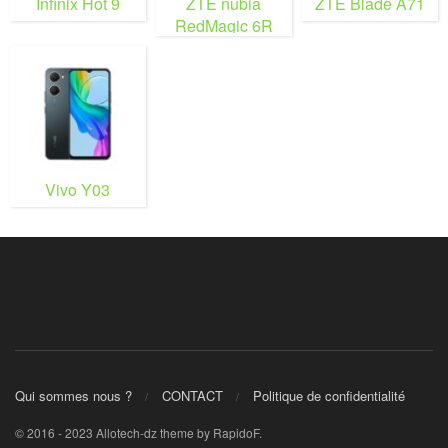
Infinix Hot 9
ZTE nubia
ZTE Blade A71
RedMagic 6R
Vivo Y03
Qui sommes nous ?
CONTACT
Politique de confidentialité
© 2016 - 2023 Allotech-dz theme by RapidoF.