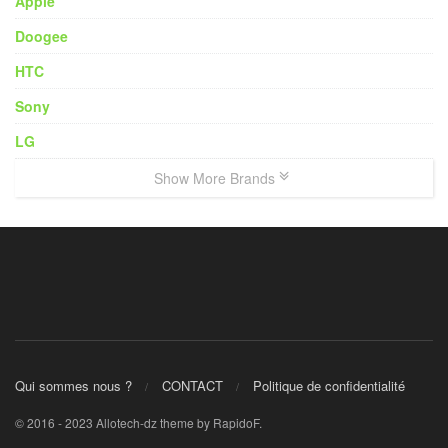
Apple
Doogee
HTC
Sony
LG
Show More Brands
Qui sommes nous ?
CONTACT
Politique de confidentialité
© 2016 - 2023 Allotech-dz theme by RapidoF.