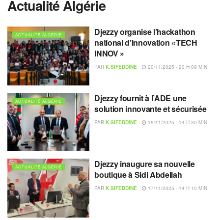
Actualité Algérie
Djezzy organise l’hackathon
ACTUALITÉ ALGÉRIE
national d’innovation «TECH
INNOV »
PAR
K.SIFEDDINE
20/11/2025 - 20 H 09 MIN
Djezzy fournit à l’ADE une
ACTUALITÉ ALGÉRIE
solution innovante et sécurisée
PAR
K.SIFEDDINE
19/11/2025 - 14 H 30 MIN
Djezzy inaugure sa nouvelle
ACTUALITÉ ALGÉRIE
boutique à Sidi Abdellah
PAR
K.SIFEDDINE
17/11/2025 - 14 H 10 MIN