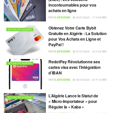
incontournables pour vos
achats en ligne
PAR
K.SIFEDDINE
09/07/2025 - 17 H 58 MIN
Obtenez Votre Carte Bybit
ACTUALITÉ ALGÉRIE
Gratuite en Algérie : La Solution
pour Vos Achats en Ligne et
PayPal !
PAR
K.SIFEDDINE
07/07/2025 - 18 H 05 MIN
RedotPay Révolutionne ses
ACTUALITÉ ALGÉRIE
cartes visa avec l’Intégration
d’IBAN
PAR
K.SIFEDDINE
06/07/2025 - 20 H 19 MIN
L’Algérie Lance le Statut de
ACTUALITÉ ALGÉRIE
« Micro-Importateur » pour
Réguler la « Kaba »