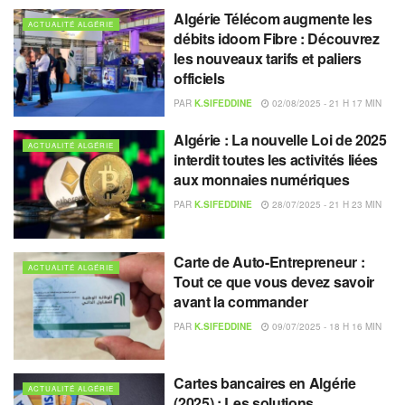
Algérie Télécom augmente les
ACTUALITÉ ALGÉRIE
débits idoom Fibre : Découvrez
les nouveaux tarifs et paliers
officiels
PAR
K.SIFEDDINE
02/08/2025 - 21 H 17 MIN
Algérie : La nouvelle Loi de 2025
ACTUALITÉ ALGÉRIE
interdit toutes les activités liées
aux monnaies numériques
PAR
K.SIFEDDINE
28/07/2025 - 21 H 23 MIN
Carte de Auto-Entrepreneur :
ACTUALITÉ ALGÉRIE
Tout ce que vous devez savoir
avant la commander
PAR
K.SIFEDDINE
09/07/2025 - 18 H 16 MIN
Cartes bancaires en Algérie
ACTUALITÉ ALGÉRIE
(2025) : Les solutions