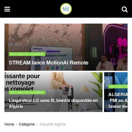
ACTUALITÉ ALGÉRIE
STREAM lance MotionAi Remote
ACTUALITÉ A
ACTUALITÉ ALGÉRIE
ALGERIA S
L’aspirateur LG sans fil, bientôt disponible en
PMI en Alg
Algérie
faveur des 
Home
Catégorie
Actualité Algérie