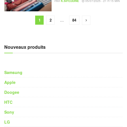
PAR
K.SIFEDDINE
05/07/2025 - 21 H 15 MIN
1
2
…
84
Nouveaux produits
Samsung
Apple
Doogee
HTC
Sony
LG