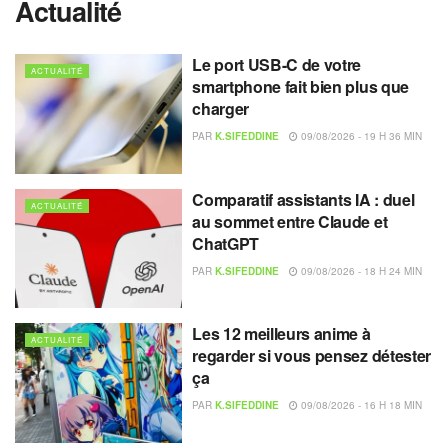
Actualité
Le port USB-C de votre
ACTUALITÉ
smartphone fait bien plus que
charger
PAR
K.SIFEDDINE
09/08/2026 - 19 H 36 MIN
Comparatif assistants IA : duel
ACTUALITÉ
au sommet entre Claude et
ChatGPT
PAR
K.SIFEDDINE
09/08/2026 - 18 H 24 MIN
Les 12 meilleurs anime à
ACTUALITÉ
regarder si vous pensez détester
ça
PAR
K.SIFEDDINE
09/08/2026 - 16 H 18 MIN