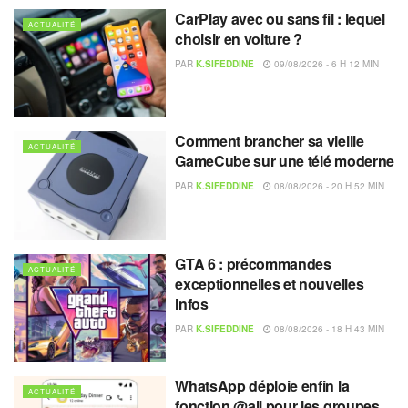
CarPlay avec ou sans fil : lequel
ACTUALITÉ
choisir en voiture ?
PAR
K.SIFEDDINE
09/08/2026 - 6 H 12 MIN
Comment brancher sa vieille
ACTUALITÉ
GameCube sur une télé moderne
PAR
K.SIFEDDINE
08/08/2026 - 20 H 52 MIN
GTA 6 : précommandes
ACTUALITÉ
exceptionnelles et nouvelles
infos
PAR
K.SIFEDDINE
08/08/2026 - 18 H 43 MIN
WhatsApp déploie enfin la
ACTUALITÉ
fonction @all pour les groupes