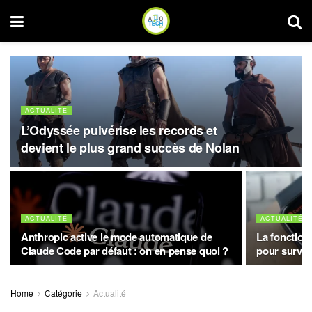
ACTUALITÉ
L’Odyssée pulvérise les records et
devient le plus grand succès de Nolan
ACTUALITÉ
ACTUALITÉ
Anthropic active le mode automatique de
La fonction
Claude Code par défaut : on en pense quoi ?
pour surveil
Home
Catégorie
Actualité