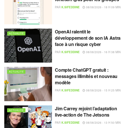
PAR
K.SIFEDDINE
08/08/2026 - 18 H 09 MIN
OpenAI ralentit le
ACTUALITÉ
développement de son IA Astra
face à un risque cyber
PAR
K.SIFEDDINE
08/08/2026 - 16 H 38 MIN
Compte ChatGPT gratuit :
ACTUALITÉ
messages illimités et nouveau
modèle
PAR
K.SIFEDDINE
08/08/2026 - 15 H 25 MIN
Jim Carrey rejoint l’adaptation
ACTUALITÉ
live-action de The Jetsons
PAR
K.SIFEDDINE
08/08/2026 - 13 H 50 MIN