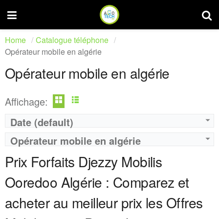
Home
Catalogue téléphone
Opérateur mobile en algérie
Opérateur mobile en algérie
Affichage:
Date (default)
Operateur:
Djezzy
Operateur:
Djezzy
Opérateur mobile en algérie
Forfait:
IZZY
Forfait:
IZZY
Prix:
50 DA
Prix:
1200 DA
Prix Forfaits Djezzy Mobilis
Crédit:
0 DA
Crédit:
1000 DA
Offre:
Prépayé - 1 Jours
Offre:
Prépayé - 30 Jours
Ooredoo Algérie : Comparez et
Internet:
1 Giga
Internet:
10 Giga et illimité de YouTube
View Details →
View Details →
acheter au meilleur prix les Offres