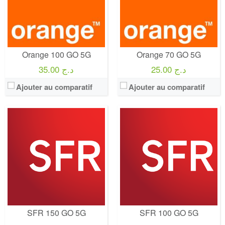
Crédit:
illimité
Crédit:
illimité
Offre:
Engagement 12 mois
Offre:
Engagement 12 mois
Internet:
internet 5G 150 GO
Internet:
internet 5G 100 GO
View Details →
View Details →
Orange 100 GO 5G
Orange 70 GO 5G
25.00 د.ج
35.00 د.ج
Ajouter au comparatif
Ajouter au comparatif
Operateur:
SFR
Operateur:
SFR
Forfait:
SFR 80 GO 5G
Forfait:
SFR 5G illimité
Prix:
25€/MOIS Pendant 12 mois puis 40€/mois Engagement 12 mois
Prix:
80 EURO Pendant 12 mois puis 95€/mois
Crédit:
illimité
Crédit:
illimité
Offre:
Engagement 12 mois
Offre:
Engagement 12 mois
Internet:
internet 5G 80 GO
Internet:
internet 5G illimité
View Details →
View Details →
SFR 150 GO 5G
SFR 100 GO 5G