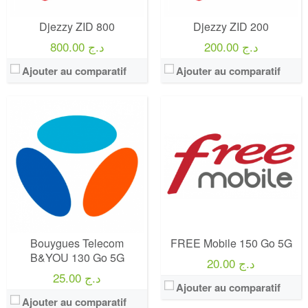
View Details →
Djezzy ZID 800
Djezzy ZID 200
200.00 د.ج
800.00 د.ج
Ajouter au comparatif
Ajouter au comparatif
Operateur:
Orange
Operateur:
Orange
Forfait:
Orange internet 5G illimité
Forfait:
Orange 150 GO 5G
Prix:
80€/MOIS Pendant 12 mois puis 95€/mois Engagement 12 mois
Prix:
50€/MOIS Pendant 12 mois puis 65€/mois Engagement 12 mois
Crédit:
illimité
Crédit:
illimité
Offre:
Engagement 12 mois / Multi-SIM : Jusqu'à 2 cartes SIM supplémentaires sur demande
Offre:
Engagement 12 mois / Multi-SIM : Jusqu'à 2 cartes SIM supplémentaires sur demande
Internet:
internet 5G illimité
Internet:
internet 5G 150 GO
View Details →
View Details →
Bouygues Telecom
FREE Mobile 150 Go 5G
B&YOU 130 Go 5G
20.00 د.ج
25.00 د.ج
Ajouter au comparatif
Ajouter au comparatif