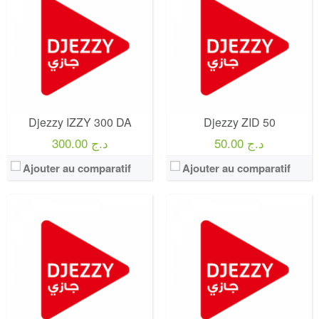
Forfait:
ZID
Forfait:
ZID
Prix:
800 DA
Prix:
200 DA
Crédit:
1000 DA
Crédit:
200 DA
Offre:
Prépayé - 30 Jours
Offre:
Prépayé - 7 Jours
Internet:
8 Giga
Internet:
2 Giga
View Details →
View Details →
Djezzy IZZY 300 DA
Djezzy ZID 50
50.00 د.ج
300.00 د.ج
Ajouter au comparatif
Ajouter au comparatif
Operateur:
Bouygues Telecom B&YOU
Operateur:
FREE Mobile
Forfait:
B&YOU 130 Go 5G
Forfait:
FREE Mobile 150 Go 5G
Prix:
25€/MOIS
Prix:
20€/MOIS - 15.99€/mois pour les abonnés Freebox
Crédit:
illimité
Crédit:
illimité
Offre:
SANS ENGAGEMENT
Offre:
SANS ENGAGEMENT
Internet:
internet 5G 130 GO
Internet:
internet 5G 150 GO
View Details →