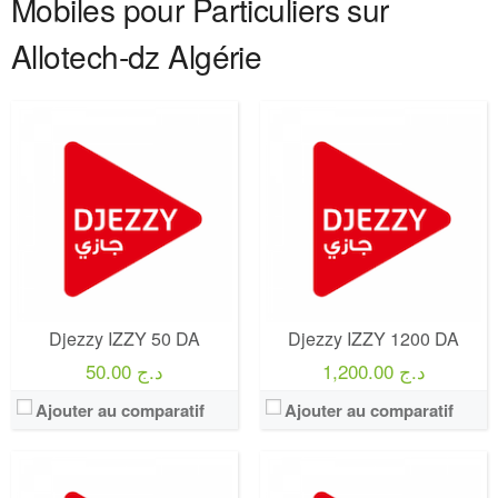
Mobiles pour Particuliers sur
Allotech-dz Algérie
Operateur:
Djezzy
Operateur:
Djezzy
Forfait:
IZZY
Forfait:
ZID
Prix:
300 DA
Prix:
50 DA
Crédit:
0 DA
Crédit:
50 DA
Offre:
Prépayé - 15 Jours
Offre:
Prépayé - 1 Jours
Internet:
3 Giga
Internet:
500 MO
View Details →
View Details →
Djezzy IZZY 50 DA
Djezzy IZZY 1200 DA
1,200.00 د.ج
50.00 د.ج
Ajouter au comparatif
Ajouter au comparatif
Operateur:
Djezzy
Operateur:
Djezzy