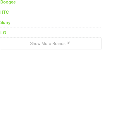
Doogee
HTC
Sony
LG
Show More Brands