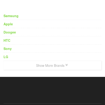
Samsung
Apple
Doogee
HTC
Sony
LG
Show More Brands