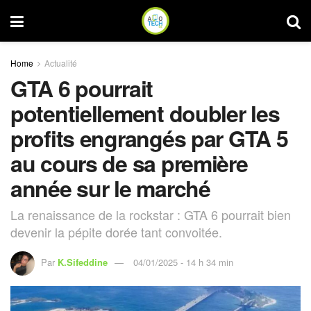
Home
Actualité
GTA 6 pourrait
potentiellement doubler les
profits engrangés par GTA 5
au cours de sa première
année sur le marché
La renaissance de la rockstar : GTA 6 pourrait bien
devenir la pépite dorée tant convoitée.
Par
K.Sifeddine
04/01/2025 - 14 h 34 min