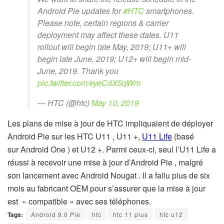
Android Pie updates for
#HTC
smartphones.
Please note, certain regions & carrier
deployment may affect these dates. U11
rollout will begin late May, 2019; U11+ will
begin late June, 2019; U12+ will begin mid-
June, 2019. Thank you
pic.twitter.com/eyeCdX5qWm
— HTC (@htc)
May 10, 2019
Les plans de mise à jour de HTC impliquaient de déployer
Android Pie sur les HTC U11 , U11 +,
U11 Life
(basé
sur Android One ) et U12 +. Parmi ceux-ci, seul l’U11 Life a
réussi à recevoir une mise à jour d’Android Pie , malgré
son lancement avec Android Nougat . Il a fallu plus de six
mois au fabricant OEM pour s’assurer que la mise à jour
est
«
compatible
»
avec ses téléphones.
Tags:
Android 9.0 Pie
htc
htc 11 plus
htc u12