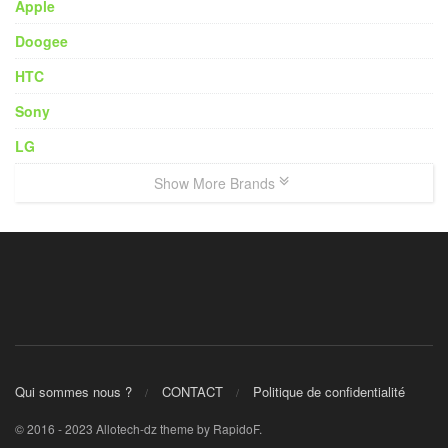
Apple
Doogee
HTC
Sony
LG
Show More Brands
Qui sommes nous ?
CONTACT
Politique de confidentialité
© 2016 - 2023 Allotech-dz theme by RapidoF.