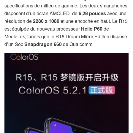
spécifications de milieu de gamme.
Les deux smartphones
disposent d’un écran AMOLED de
6,28 pouces
avec une
résolution de
2280 x 1080
et une encoche en haut.
Le R15
est équipée du nouveau processeur
Helio P60
de
MediaTek, tandis que le R15 Dream Mirror Edition dispose
d’un Soc
Snapdragon 660
de Qualcomm.