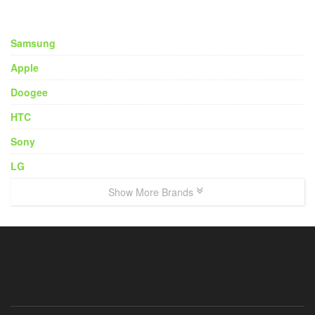
Samsung
Apple
Doogee
HTC
Sony
LG
Show More Brands