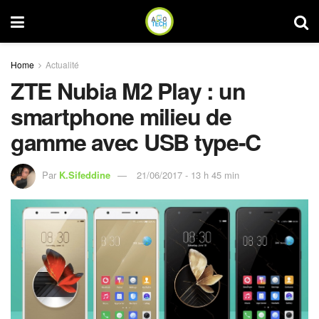
Home
Actualité
ZTE Nubia M2 Play : un
smartphone milieu de
gamme avec USB type-C
Par
K.Sifeddine
21/06/2017 - 13 h 45 min