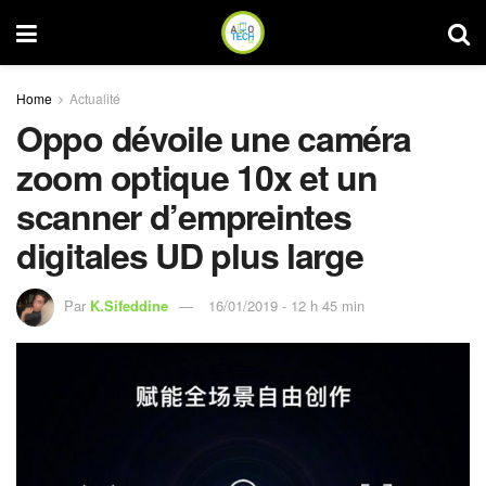
Home
Actualité
Oppo dévoile une caméra
zoom optique 10x et un
scanner d’empreintes
digitales UD plus large
Par
K.Sifeddine
16/01/2019 - 12 h 45 min