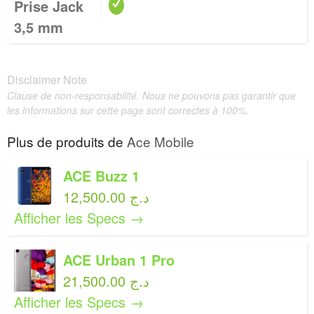
Prise Jack
3,5 mm
Disclaimer Note
Clause de non-responsabilité. Nous ne pouvons pas garantir que
les informations sur cette page sont correctes à 100%.
Plus de produits de
Ace Mobile
ACE Buzz 1
12,500.00 د.ج
Afficher les Specs →
ACE Urban 1 Pro
21,500.00 د.ج
Afficher les Specs →