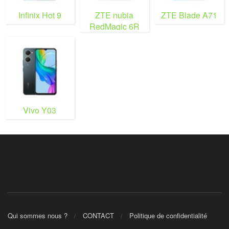
Infinix Hot 9
ZTE nubia
ZTE Blade A71
RedMagic 6R
Vivo Y03
Qui sommes nous ?
CONTACT
Politique de confidentialité