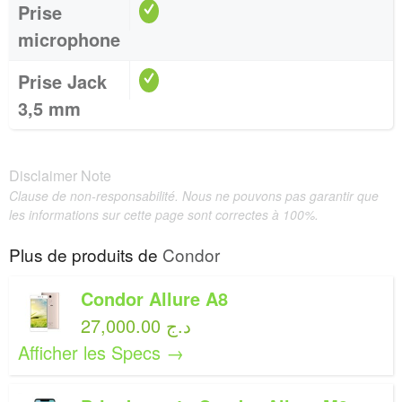
Prise
microphone
Prise Jack
3,5 mm
Disclaimer Note
Clause de non-responsabilité. Nous ne pouvons pas garantir que
les informations sur cette page sont correctes à 100%.
Plus de produits de
Condor
Condor Allure A8
27,000.00 د.ج
Afficher les Specs →