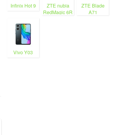
Infinix Hot 9
ZTE nubia
ZTE Blade
RedMagic 6R
A71
Vivo Y03