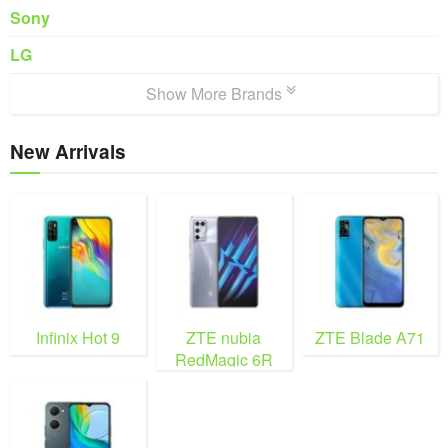
Sony
LG
Show More Brands
New Arrivals
Infinix Hot 9
ZTE nubia
ZTE Blade A71
RedMagic 6R