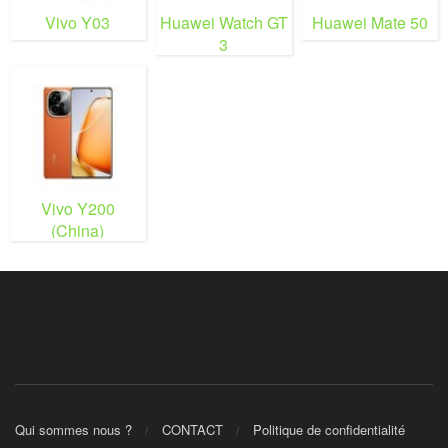
Vivo Y03
Huawei Watch GT
Huawei Mate 50
3
Vivo Y200
(China)
Qui sommes nous ?
CONTACT
Politique de confidentialité