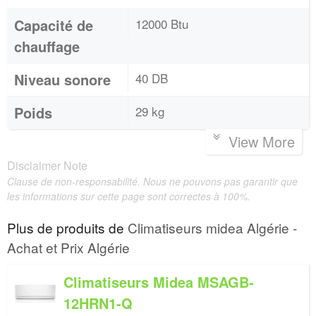
Capacité de
12000 Btu
chauffage
Niveau sonore
40 DB
Poids
29 kg
View More
Disclaimer Note
Clause de non-responsabilité. Nous ne pouvons pas garantir que
les informations sur cette page sont correctes à 100%.
Plus de produits de
Climatiseurs midea Algérie -
Achat et Prix Algérie
Climatiseurs Midea MSAGB-
12HRN1-Q